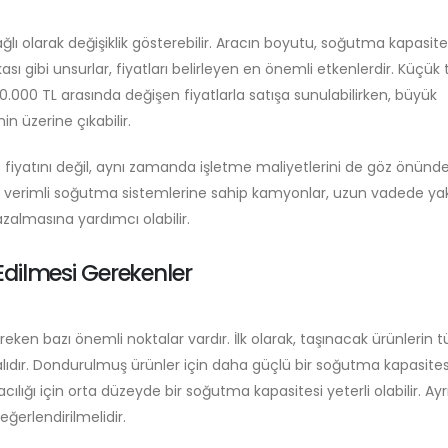
bağlı olarak değişiklik gösterebilir. Aracın boyutu, soğutma kapasite
sı gibi unsurlar, fiyatları belirleyen en önemli etkenlerdir. Küçük t
00.000 TL arasında değişen fiyatlarla satışa sunulabilirken, büyük
in üzerine çıkabilir.
ç fiyatını değil, aynı zamanda işletme maliyetlerini de göz önünd
rji verimli soğutma sistemlerine sahip kamyonlar, uzun vadede yak
zalmasına yardımcı olabilir.
Edilmesi Gerekenler
reken bazı önemli noktalar vardır. İlk olarak, taşınacak ürünlerin t
lıdır. Dondurulmuş ürünler için daha güçlü bir soğutma kapasite
lığı için orta düzeyde bir soğutma kapasitesi yeterli olabilir. Ayr
eğerlendirilmelidir.