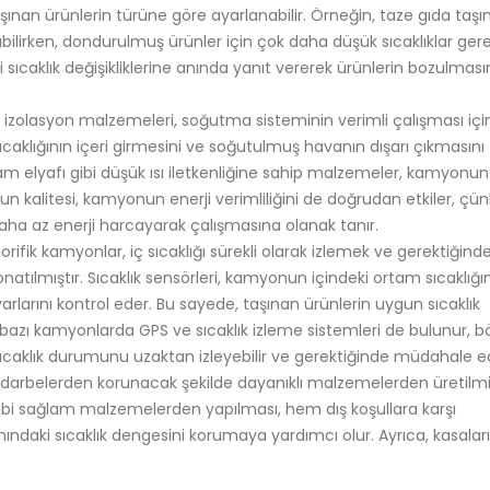
ınan ürünlerin türüne göre ayarlanabilir. Örneğin, taze gıda taşım
abilirken, dondurulmuş ürünler için çok daha düşük sıcaklıklar gerek
ıcaklık değişikliklerine anında yanıt vererek ürünlerin bozulması
 izolasyon malzemeleri, soğutma sisteminin verimli çalışması için 
sıcaklığının içeri girmesini ve soğutulmuş havanın dışarı çıkmasını
cam elyafı gibi düşük ısı iletkenliğine sahip malzemeler, kamyonun
nun kalitesi, kamyonun enerji verimliliğini de doğrudan etkiler, çün
daha az enerji harcayarak çalışmasına olanak tanır.
rifik kamyonlar, iç sıcaklığı sürekli olarak izlemek ve gerektiğind
onatılmıştır. Sıcaklık sensörleri, kamyonun içindeki ortam sıcaklığını
 ayarlarını kontrol eder. Bu sayede, taşınan ürünlerin uygun sıcaklık
ca, bazı kamyonlarda GPS ve sıcaklık izleme sistemleri de bulunur, 
sıcaklık durumunu uzaktan izleyebilir ve gerektiğinde müdahale ed
ş darbelerden korunacak şekilde dayanıklı malzemelerden üretilmiş
gibi sağlam malzemelerden yapılması, hem dış koşullara karşı
mındaki sıcaklık dengesini korumaya yardımcı olur. Ayrıca, kasaları