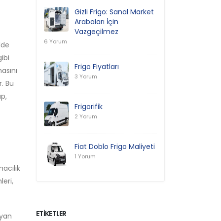
Gizli Frigo: Sanal Market
Arabaları İçin
Vazgeçilmez
6 Yorum
lde
ibi
Frigo Fiyatları
masını
3 Yorum
r. Bu
up,
Frigorifik
2 Yorum
Fiat Doblo Frigo Maliyeti
1 Yorum
macılık
eri,
ETIKETLER
ayan