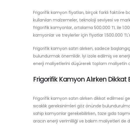
Frigorifik kamyon fiyatları, birçok farklı faktöre 
kullanılan malzemeler, teknoloji seviyesi ve marka
frigorifik kamyonlar, ortalama 500.000 TL ile 1.0
kamyonlar ve treylerler için fiyatlar 1.500.000 TL'n
Frigorifik kamyon satın alırken, sadece başlangı
bulundurmak önemlidir. İyi izole edilmiş ve ene
enerji maliyetlerini düşürerek toplam maliyetin a
Frigorifik Kamyon Alırken Dikkat 
Frigorifik kamyon satın alırken dikkat edilmesi ge
sıcaklık gereksinimleri göz önünde bulundurulma
sahip kamyonlar gerekebilirken, taze gıda taşımacı
aracın enerji verimliliği ve bakım maliyetleri de d