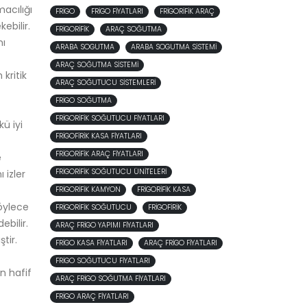
acılığı
FRIGO
FRIGO FIYATLARI
FRIGORIFIK ARAÇ
ebilir.
FRIGORIFIK
ARAÇ SOĞUTMA
nı
ARABA SOGUTMA
ARABA SOGUTMA SISTEMI
ARAÇ SOĞUTMA SISTEMI
kritik
ARAÇ SOĞUTUCU SISTEMLERI
FRIGO SOĞUTMA
FRIGORIFIK SOĞUTUCU FIYATLARI
kü iyi
FRIGOFIRIK KASA FIYATLARI
FRIGORIFIK ARAÇ FIYATLARI
e
FRIGORIFIK SOĞUTUCU ÜNITELERI
 izler
FRIGORIFIK KAMYON
FRIGORIFIK KASA
böylece
FRIGORIFIK SOĞUTUCU
FRIGOFIRIK
ebilir.
ARAÇ FRIGO YAPIMI FIYATLARI
tir.
FRIGO KASA FIYATLARI
ARAÇ FRIGO FIYATLARI
FRIGO SOĞUTUCU FIYATLARI
n hafif
ARAÇ FRIGO SOĞUTMA FIYATLARI
FRIGO ARAÇ FIYATLARI