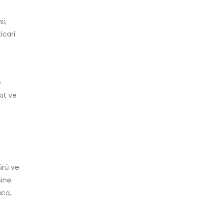
si,
icari
e
ıt ve
ürü ve
sine
ıca,