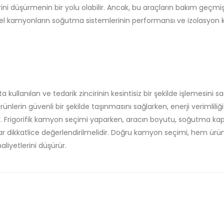
erini düşürmenin bir yolu olabilir. Ancak, bu araçların bakım geçmiş
el kamyonların soğutma sistemlerinin performansı ve izolasyon ka
ta kullanılan ve tedarik zincirinin kesintisiz bir şekilde işlemesini 
ünlerin güvenli bir şekilde taşınmasını sağlarken, enerji verimliliğ
r. Frigorifik kamyon seçimi yaparken, aracın boyutu, soğutma kap
rlar dikkatlice değerlendirilmelidir. Doğru kamyon seçimi, hem ürün
liyetlerini düşürür.