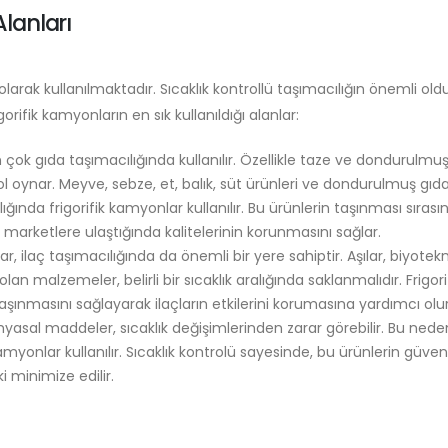
Alanları
 olarak kullanılmaktadır. Sıcaklık kontrollü taşımacılığın önemli ol
gorifik kamyonların en sık kullanıldığı alanlar:
 çok gıda taşımacılığında kullanılır. Özellikle taze ve dondurulmu
rol oynar. Meyve, sebze, et, balık, süt ürünleri ve dondurulmuş gıda
ığında frigorifik kamyonlar kullanılır. Bu ürünlerin taşınması sırası
e marketlere ulaştığında kalitelerinin korunmasını sağlar.
r, ilaç taşımacılığında da önemli bir yere sahiptir. Aşılar, biyotekn
ı olan malzemeler, belirli bir sıcaklık aralığında saklanmalıdır. Frigori
aşınmasını sağlayarak ilaçların etkilerini korumasına yardımcı olur
yasal maddeler, sıcaklık değişimlerinden zarar görebilir. Bu nede
myonlar kullanılır. Sıcaklık kontrolü sayesinde, bu ürünlerin güvenl
i minimize edilir.