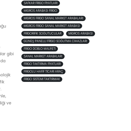
SAFKAR FRIGO FIYATLARI
MIGROS ARABASI FRIGO
MIGROS FRIGO SANAL MARKET ARABALARI
duğu
MIGROS FRIGO SANAL MARKET ARABASI
FRIGORIFIK SOĞUTUCULAR
MIGROS ARABASI
GÜNEŞ PANELLI FRIGO SOĞUTMA CIHAZLARI
ş
FRIGO DOBLO MALIYETI
lar gibi
SANAL MARKET ARABALARI
nda
FRIGO TAKTIRMA FIYATLARI
FRIGOLU HAFIF TICARI ARAÇ
olojik
FRIGO SISTEMI TAKTIRMAK
fik
.
nle,
iği ve