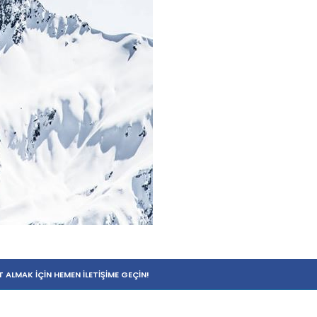
T ALMAK İÇIN HEMEN İLETIŞIME GEÇIN!