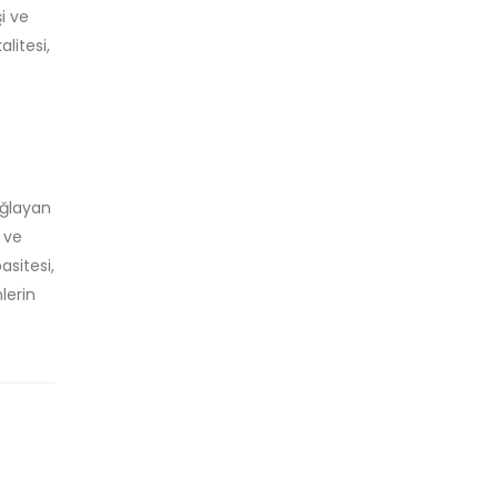
i ve
litesi,
sağlayan
i ve
asitesi,
lerin