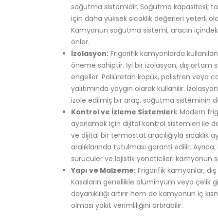
soğutma sistemidir. Soğutma kapasitesi, taş
için daha yüksek sıcaklık değerleri yeterli ol
Kamyonun soğutma sistemi, aracın içindeki s
önler.
İzolasyon:
Frigorifik kamyonlarda kullanılan
öneme sahiptir. İyi bir izolasyon, dış ortam 
engeller. Poliüretan köpük, polistren veya 
yalıtımında yaygın olarak kullanılır. İzolasyo
izole edilmiş bir araç, soğutma sisteminin 
Kontrol ve İzleme Sistemleri:
Modern frigo
ayarlamak için dijital kontrol sistemleri ile d
ve dijital bir termostat aracılığıyla sıcaklık
aralıklarında tutulması garanti edilir. Ayrı
sürücüler ve lojistik yöneticileri kamyonun 
Yapı ve Malzeme:
Frigorifik kamyonlar, dı
Kasaların genellikle alüminyum veya çelik 
dayanıklılığı artırır hem de kamyonun iç kıs
olması yakıt verimliliğini artırabilir.