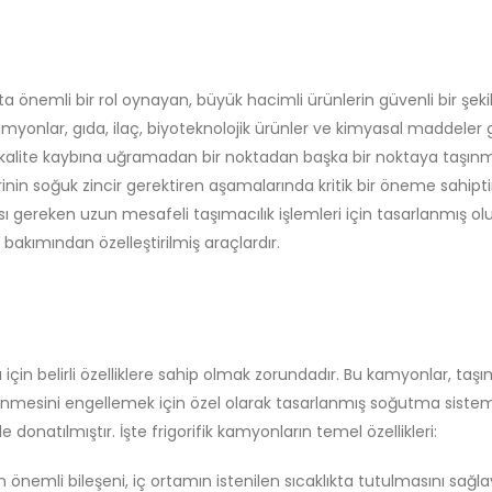
ıkta önemli bir rol oynayan, büyük hacimli ürünlerin güvenli bir şeki
myonlar, gıda, ilaç, biyoteknolojik ürünler ve kimyasal maddeler g
ve kalite kaybına uğramadan bir noktadan başka bir noktaya taşın
cirinin soğuk zincir gerektiren aşamalarında kritik bir öneme sahipti
sı gereken uzun mesafeli taşımacılık işlemleri için tasarlanmış ol
kımından özelleştirilmiş araçlardır.
için belirli özelliklere sahip olmak zorundadır. Bu kamyonlar, taşı
ilenmesini engellemek için özel olarak tasarlanmış soğutma sisteml
 donatılmıştır. İşte frigorifik kamyonların temel özellikleri:
n önemli bileşeni, iç ortamın istenilen sıcaklıkta tutulmasını sağl