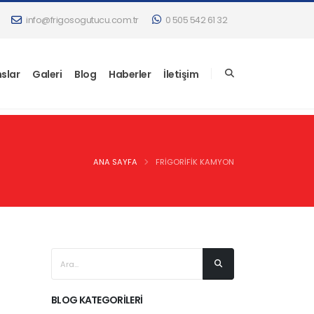
info@frigosogutucu.com.tr
0 505 542 61 32
slar
Galeri
Blog
Haberler
İletişim
ANA SAYFA
FRIGORIFIK KAMYON
BLOG KATEGORILERI