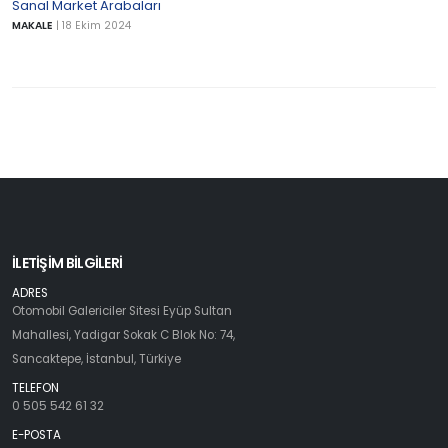
Sanal Market Arabaları
MAKALE
|
18 Ekim 2024
İLETİŞİM BİLGİLERİ
ADRES
Otomobil Galericiler Sitesi Eyüp Sultan
Mahallesi, Yadigar Sokak C Blok No: 74,
Sancaktepe, İstanbul, Türkiye
TELEFON
0 505 542 61 32
E-POSTA