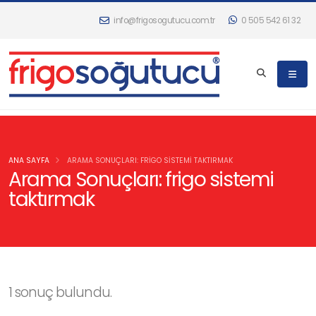
info@frigosogutucu.com.tr
0 505 542 61 32
ANA SAYFA
ARAMA SONUÇLARI: FRIGO SISTEMI TAKTIRMAK
Arama Sonuçları: frigo sistemi
taktırmak
1 sonuç bulundu.