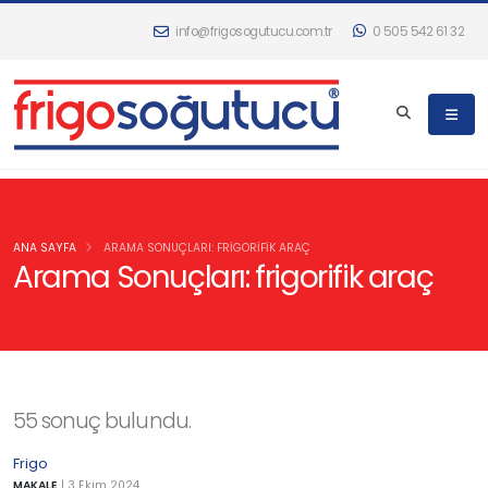
info@frigosogutucu.com.tr
0 505 542 61 32
ANA SAYFA
ARAMA SONUÇLARI: FRIGORIFIK ARAÇ
Arama Sonuçları: frigorifik araç
55 sonuç bulundu.
Frigo
MAKALE
|
3 Ekim 2024