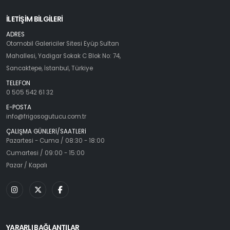
İLETİŞİM BİLGİLERİ
ADRES
Otomobil Galericiler Sitesi Eyüp Sultan
Mahallesi, Yadigar Sokak C Blok No: 74,
Sancaktepe, İstanbul, Türkiye
TELEFON
0 505 542 61 32
E-POSTA
info@frigosogutucu.com.tr
ÇALIŞMA GÜNLERİ/SAATLERİ
Pazartesi - Cuma / 08:30 - 18:00
Cumartesi / 09:00 - 15:00
Pazar / Kapalı
YARARLI BAĞLANTILAR