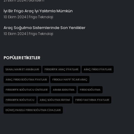
21 Ekim 2024 |
Gündem
İyi Bir Frigo Araç İyi Yalıtımla Mümkün
10 Ekim 2024 |
Frigo Teknoloji
Araç Soğutma Sistemlerinde Son Yenilikler
10 Ekim 2024 |
Frigo Teknoloji
POPÜLER ETİKETLER
SANAL MARKET ARABALARI
FRIGORIFIK ARAÇ FIYATLARI
ARAÇ FRIGO FIYATLARI
ARAÇ FRIGO SOĞUTMA FIYATLARI
FRIGOLU HAFIF TICARI ARAÇ
FRIGORIFIK SOĞUTUCU ÜNITELERI
ARABA SOGUTMA
FRIGO SOĞUTMA
FRIGORIFIK SOĞUTUCU
ARAÇ SOĞUTMA SISTEMI
FRIGO TAKTIRMA FIYATLARI
GÜNEŞ PANELLI FRIGO SOĞUTMA CIHAZLARI