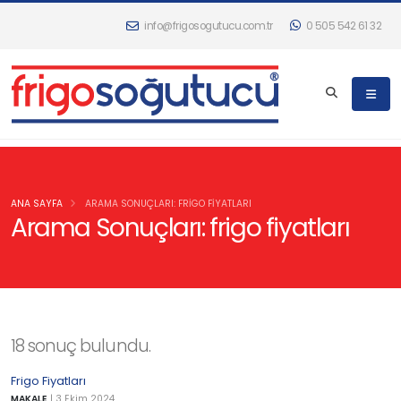
info@frigosogutucu.com.tr
0 505 542 61 32
ANA SAYFA
ARAMA SONUÇLARI: FRIGO FIYATLARI
Arama Sonuçları: frigo fiyatları
18 sonuç bulundu.
Frigo Fiyatları
MAKALE
|
3 Ekim 2024