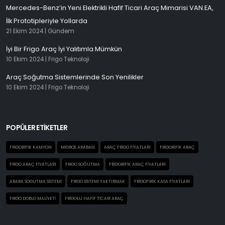
Mercedes-Benz’in Yeni Elektrikli Hafif Ticari Araç Mimarisi VAN.EA,
İlk Prototipleriyle Yollarda
21 Ekim 2024 |
Gündem
İyi Bir Frigo Araç İyi Yalıtımla Mümkün
10 Ekim 2024 |
Frigo Teknoloji
Araç Soğutma Sistemlerinde Son Yenilikler
10 Ekim 2024 |
Frigo Teknoloji
POPÜLER ETİKETLER
FRIGORIFIK KAMYON
MIGROS ARABASI
ARAÇ FRIGO FIYATLARI
FRIGORIFIK ARAÇ
FRIGO ARAÇ FIYATLARI
FRIGO SOĞUTMA
FRIGORIFIK ARAÇ FIYATLARI
ARABA SOGUTMA SISTEMI
FRIGO SISTEMI TAKTIRMAK
FRIGOFIRIK KASA FIYATLARI
FRIGO DOBLO MALIYETI
FRIGOLU HAFIF TICARI ARAÇ