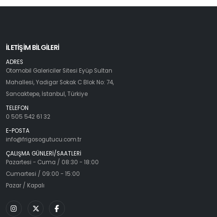
İLETİŞİM BİLGİLERİ
ADRES
Otomobil Galericiler Sitesi Eyüp Sultan
Mahallesi, Yadigar Sokak C Blok No: 74,
Sancaktepe, İstanbul, Türkiye
TELEFON
0 505 542 61 32
E-POSTA
info@frigosogutucu.com.tr
ÇALIŞMA GÜNLERİ/SAATLERİ
Pazartesi - Cuma / 08:30 - 18:00
Cumartesi / 09:00 - 15:00
Pazar / Kapalı